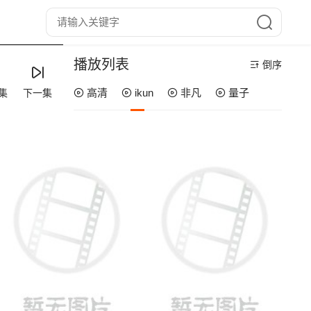
播放列表
倒序
高清
ikun
非凡
量子
集
下一集
第12集
第11集
第10集
第09集
第08集
第07集
第06集
第05集
第04集
第03集