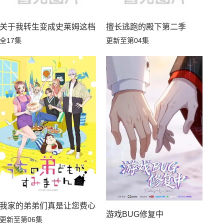
第02集
第01集
关于我转生变成史莱姆这档事第四季
擅长逃跑的殿下第二季
全17集
更新至第04集
我家的弟弟们真是让您费心了
游戏BUG修复中
更新至第06集