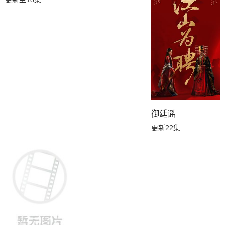
御廷谣
更新22集