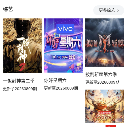
综艺
更多综艺
披荆斩棘第六季
你好星期六
一饭封神第二季
更新至20260809期
更新至20260809期
更新子20260809期