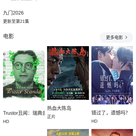
九门2026
更新至第21集
电影
更多电影
热血大陈岛
错过了，遗憾吗？
Trustor丑闻：瑞典金融案内幕
正片
HD
HD