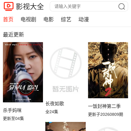
影视大全
首页
电视剧
电影
综艺
动漫
最近更新
长夜如歌
一饭封神第二季
杀手妈咪
全24集
更新子20260809期
更新至04集