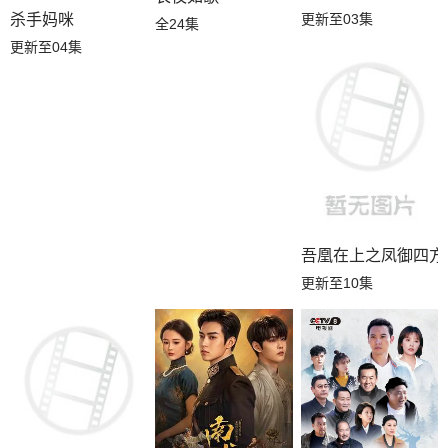
更新至03集
杀手妈咪
全24集
更新至04集
吾凰在上之凤御四方
更新至10集