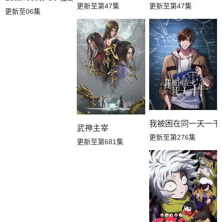
更新至第47集
更新至第47集
更新至06集
第15集
第14集
第13集
第12集
第11集
第10集
第09集
第08集
第07集
第06集
第05集
第04集
我被困在同一天一千
第03集
第02集
第01集
武神主宰
更新至第276集
更新至第681集