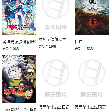
第39集
第38集
第37集
第36集
第35集
第34集
第33集
第32集
第31集
拜托了偶像公主
魔法光源股份有限公司第二季
仙逆
更新至19集
更新至06集
更新至153集
第30集
第29集
第28集
第27集
第26集
第25集
第24集
第23集
第22集
第21集
第20集
第19集
第18集
第17集
第16集
假面骑士ZZZ日语
假面骑士ZZZ国语
Let&#039;s Go 怪奇组