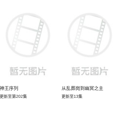
第02集
第01集
神王序列
从乱葬岗到幽冥之主
更新至第202集
更新至13集