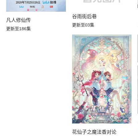
谷雨街后巷
凡人修仙传
更新至03集
更新至186集
花仙子之魔法香对论