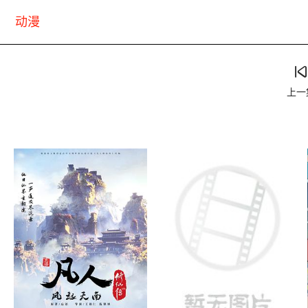
动漫
上一