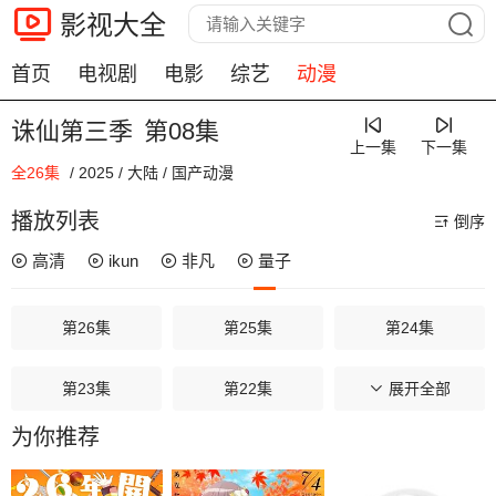
影视大全
首页
电视剧
电影
综艺
动漫
诛仙第三季
第08集
上一集
下一集
全26集
/
2025
/
大陆
/
国产动漫
00:00 / 00:00
播放列表
倒序
高清
ikun
非凡
量子
第26集
第25集
第24集
第23集
第22集
第21集
展开全部
为你推荐
第20集
第19集
第18集