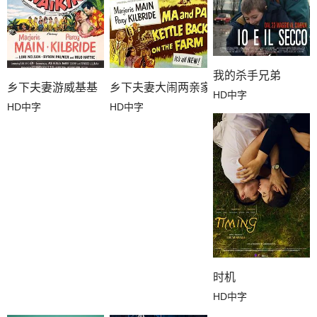
我的杀手兄弟
乡下夫妻游威基基
乡下夫妻大闹两亲家
HD中字
HD中字
HD中字
时机
HD中字