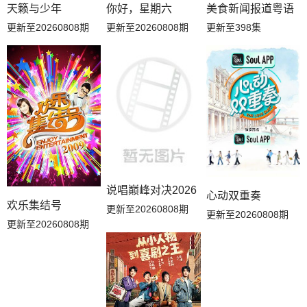
天籁与少年
你好，星期六
美食新闻报道粤语
更新至20260808期
更新至20260808期
更新至398集
20231111期
20231104期
20231028期
20231021期
20231014期
20231007期
20230930期
20230923期
20230916期
20230909期
20230902期
20230826期
20230819期
20230812期
20230805期
说唱巅峰对决2026
心动双重奏
欢乐集结号
更新至20260808期
更新至20260808期
20230729期
20230722期
20230715期
更新至20260808期
20230708期
20230701期
20230624期
20230617期
20230610期
20230603期