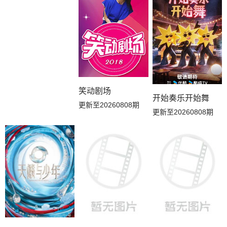
20260712期
20260711期
20260710期
20260709期
20260708期
20260707期
20260706期
20260705期
20260704期
笑动剧场
开始奏乐开始舞
更新至20260808期
20260703期
20260702期
20260701期
更新至20260808期
20260630期
20260629期
20260628期
20260627期
20260626期
20260625期
20260624期
20260623期
20260622期
20260621期
20260620期
20260619期