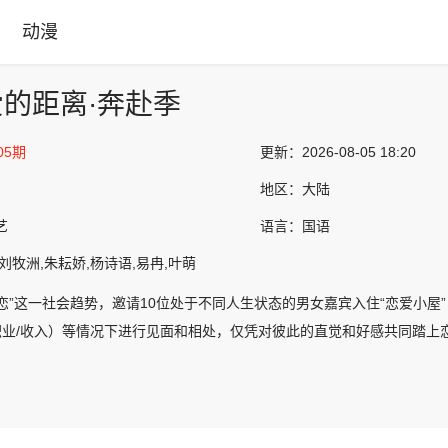
动漫
的距离·奔赴季
05期
更新：
2026-08-05 18:20
地区：
大陆
艺
语言：
国语
刘牧洲,朱耘娇,杨诗语,易冉,叶萌
恋”这一社会趋势，邀请10位处于不同人生状态的男女嘉宾入住“恋爱小屋”
/职业/收入）等情况下进行见面和相处，仅凭对彼此的直觉和好感共同踏上