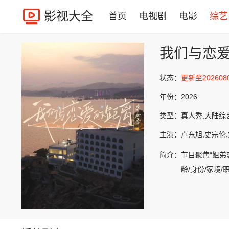
影视大全
首页
电视剧
电影
综艺
我们与恋爱
状态：
更新至202608
年份：
2026
类型：
真人秀,大陆综
主演：
卢东旭,史宗伦,
简介：
节目聚焦“姐弟
龄/身份/家境