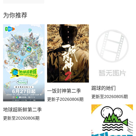
为你推荐
踢球的她们
一饭封神第二季
更新至20260805期
更新子20260806期
地球超新鲜第二季
更新至20260806期