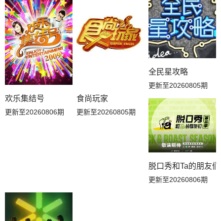
全民星攻略
更新至20260805期
欢乐集结号
食尚玩家
更新至20260806期
更新至20260805期
脱口秀和Ta的朋友
更新至20260806期