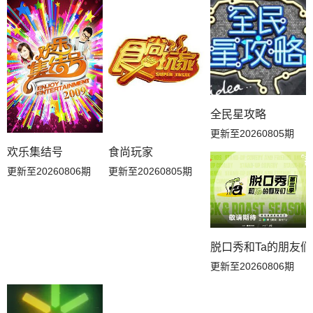
全民星攻略
更新至20260805期
欢乐集结号
食尚玩家
更新至20260806期
更新至20260805期
脱口秀和Ta的朋友
更新至20260806期