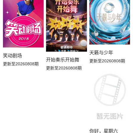
天籁与少年
笑动剧场
开始奏乐开始舞
更新至20260808期
更新至20260808期
更新至20260808期
你好，星期六