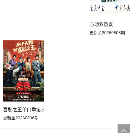
心动双重奏
更新至20260808期
喜剧之王单口季第三季
更新至20260808期