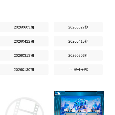
20260603期
20260527期
20260422期
20260415期
20260313期
20260306期
20260130期
20260123期
展开全部