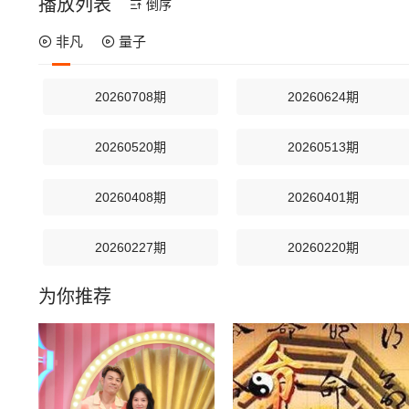
播放列表
倒序
非凡
量子
20260708期
20260624期
20260520期
20260513期
20260408期
20260401期
20260227期
20260220期
为你推荐
20260116期
20260109期