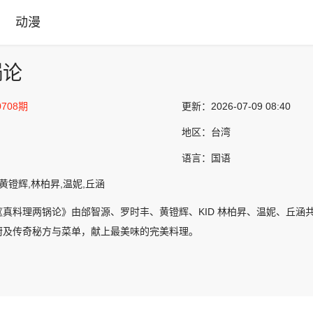
动漫
锅论
708期
更新：
2026-07-09 08:40
地区：
台湾
语言：
国语
黄镫辉,林柏昇,温妮,丘涵
真料理两锅论》由邰智源、罗时丰、黄镫辉、KID 林柏昇、温妮、丘涵共
厨及传奇秘方与菜单，献上最美味的完美料理。