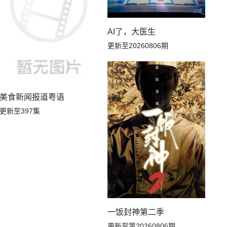
AI了，大医生
更新至20260806期
美食新闻报道粤语
更新至397集
一饭封神第二季
更新至第20260806期