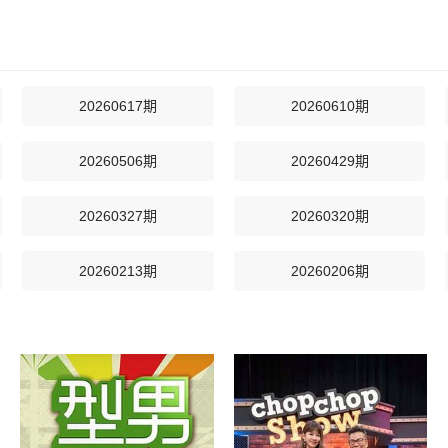
20260617期
20260610期
20260506期
20260429期
20260327期
20260320期
20260213期
20260206期
20260102期
20251226期