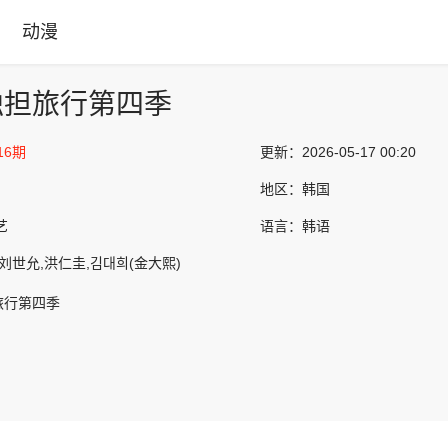
动漫
独担旅行第四季
16期
更新：
2026-05-17 00:20
地区：
韩国
艺
语言：
韩语
刘世允,洪仁圭,김대희(金大熙)
旅行第四季