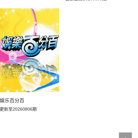
娱乐百分百
更新至20260806期