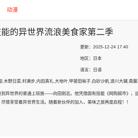
动漫
技能的异世界流浪美食家第二季
更新：
2025-12-24 17:40
地区：
日本
语言：
日语
聪,木野日菜,村濑步,内田真礼,大地叶,甲斐田裕子,白砂沙帆,浪川大辅,斋
唤到异世界的普通上班族——向田刚志。他凭借固有技能《网购超市》，运
，尽情享受着异世界生活。随着新伙伴的加入，美味之旅再度启程！！