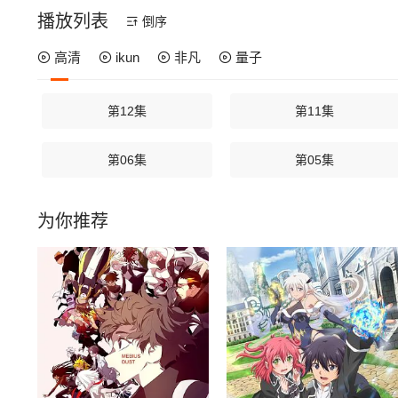
播放列表
倒序
高清
ikun
非凡
量子
第12集
第11集
第06集
第05集
为你推荐