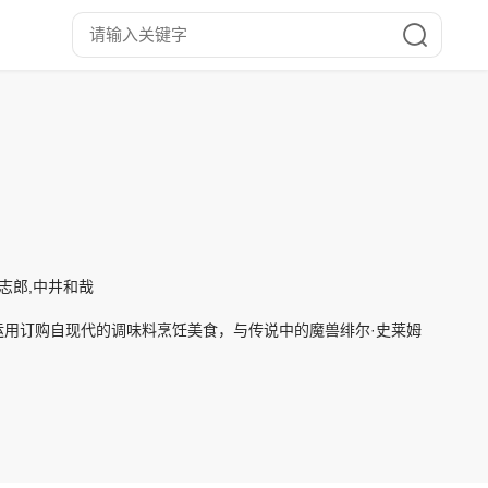
藤志郎,中井和哉
用订购自现代的调味料烹饪美食，与传说中的魔兽绯尔·史莱姆