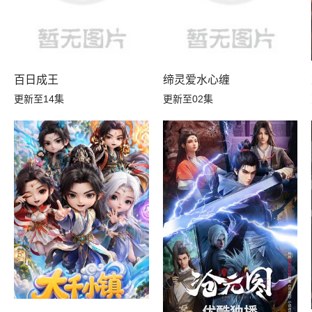
百日成王
缔灵爱水心缠
转生，S等级作弊魔术师冒险记
更新至14集
更新至02集