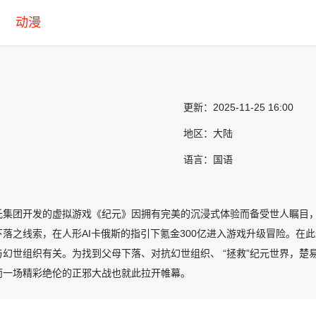
动漫
更新：
2025-11-25 16:00
地区：
大陆
语言：
国语
氏集团开发的虚拟游戏《纪元》因拥有完美的沉浸式体验而备受世人瞩目
下落之线索，在人形AI卡俄斯的指引下氪金300亿进入游戏升级冒险。在
与幻世组织有关。为找到父母下落、对抗幻世组织、 “拯救”纪元世界，
而一场精彩绝伦的正邪大战也就此拉开帷幕。