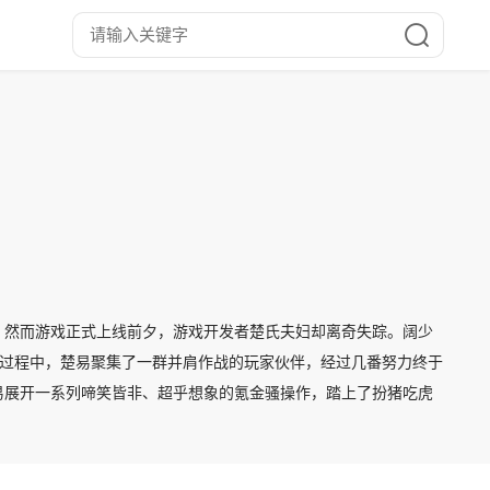
，然而游戏正式上线前夕，游戏开发者楚氏夫妇却离奇失踪。阔少
此过程中，楚易聚集了一群并肩作战的玩家伙伴，经过几番努力终于
楚易展开一系列啼笑皆非、超乎想象的氪金骚操作，踏上了扮猪吃虎