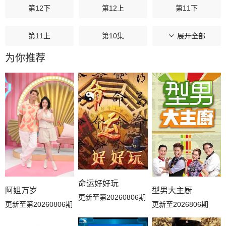
第12下
第12上
第11下
第11上
第10集
第09集
展开全部
为你推荐
第08集
第07集
第06下
第06上
第05下
第05上
第04集
第03下
第03上
第02下
第02上
第01下
第01上
命运好好玩
阿姐万岁
型男大主厨
更新至第20260806期
更新至第20260806期
更新至2026806期