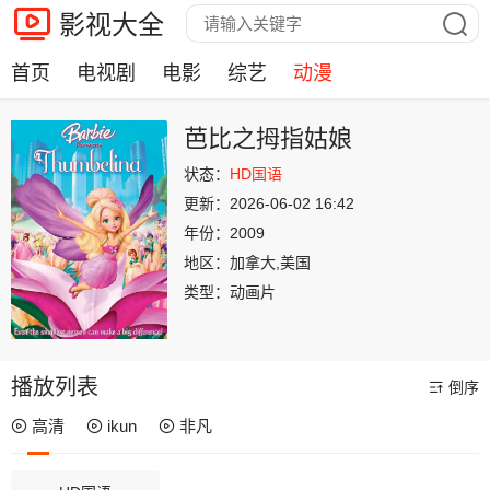
影视大全
首页
电视剧
电影
综艺
动漫
芭比之拇指姑娘
状态：
HD国语
更新：
2026-06-02 16:42
年份：
2009
地区：
加拿大,美国
类型：
动画片
播放列表
倒序
高清
ikun
非凡