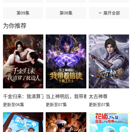
第09集
第08集
第07集
展开全部
为你推荐
第06集
第05集
第04集
第03集
第02集
第01集
千金归来：我清算了枕边人
当上神明后，我带着信徒干翻了废土
太古神尊
更新至06集
更新至07集
更新至07集