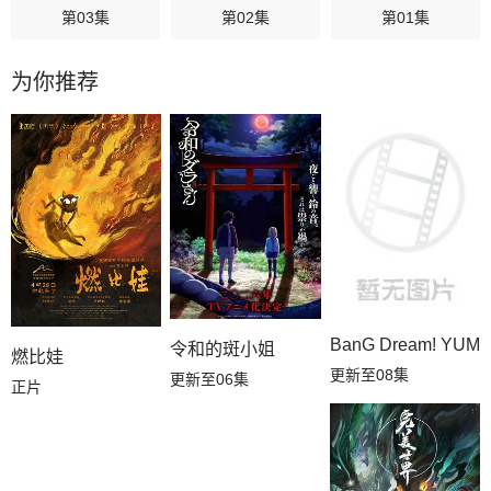
第03集
第02集
第01集
为你推荐
BanG Dream! YUM
令和的斑小姐
燃比娃
更新至08集
更新至06集
正片