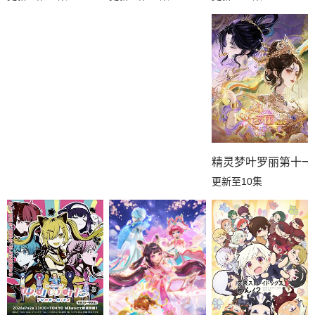
精灵梦叶罗丽第十一
更新至10集