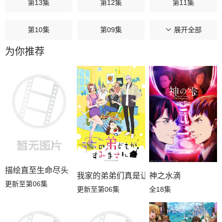
第13集
第12集
第11集
第10集
第09集
第08集
展开全部
为你推荐
第07集
第06集
第05集
第04集
第03集
第02集
第01集
描绘直至生命尽头
我家的弟弟们真是让您费心了
神之水滴
更新至第06集
更新至第06集
全18集