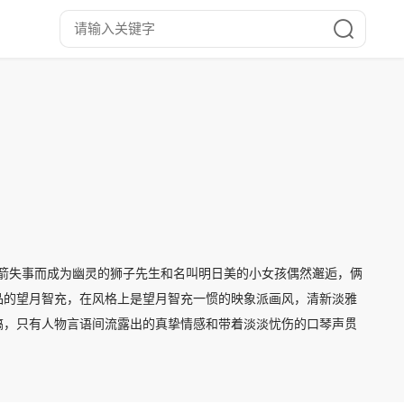
是因火箭失事而成为幽灵的狮子先生和名叫明日美的小女孩偶然邂逅，俩
品的望月智充，在风格上是望月智充一惯的映象派画风，清新淡雅
搞，只有人物言语间流露出的真挚情感和带着淡淡忧伤的口琴声贯