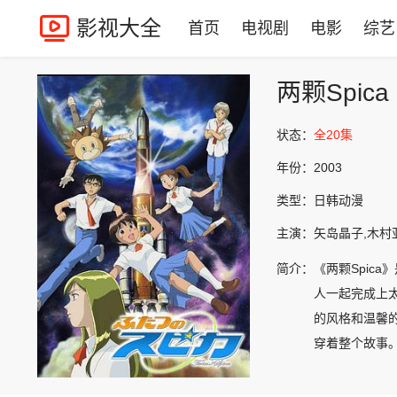
影视大全
首页
电视剧
电影
综艺
两颗Spica
状态：
全20集
年份：
2003
类型：
日韩动漫
主演：
矢岛晶子,木村
简介：
《两颗Spic
人一起完成上
的风格和温馨
穿着整个故事