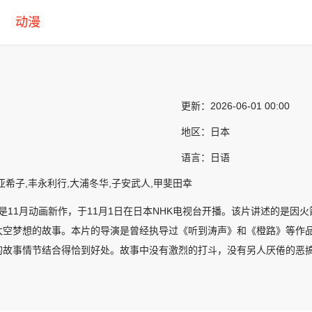
动漫
更新：
2026-06-01 00:00
地区：
日本
语言：
日语
亚希子,丰永利行,大浦冬华,子安武人,甲斐田幸
a》是11月动画新作，于11月1日在日本NHK电视台开播。该片讲述的
太空梦想的故事。本片的导演是曾经执导过《听到涛声》和《橙路》等作
的故事情节结合得恰到好处。故事中没有激烈的打斗，没有另人厌倦的恶
。