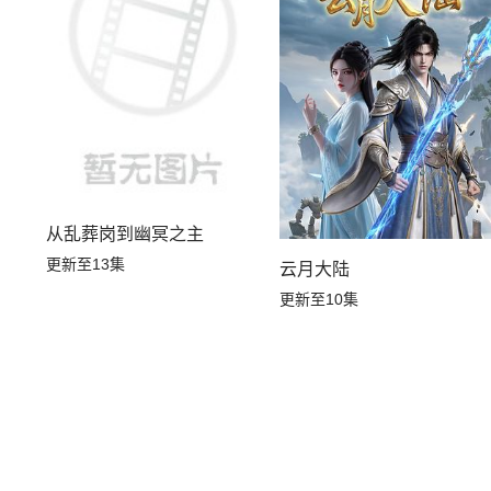
从乱葬岗到幽冥之主
更新至13集
云月大陆
更新至10集