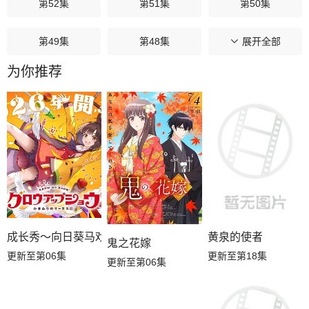
第52集
第51集
第50集
第49集
第48集
第47集
展开全部
为你推荐
第46集
第45集
第44集
第43集
第42集
第41集
第40集
第39集
第38集
第37集
第36集
第35集
第34集
第33集
第32集
成长秀～向日葵马戏团～
黄泉的使者
鬼之花嫁
更新至第06集
更新至第18集
更新至第06集
第31集
第30集
第29集
第28集
第27集
第26集