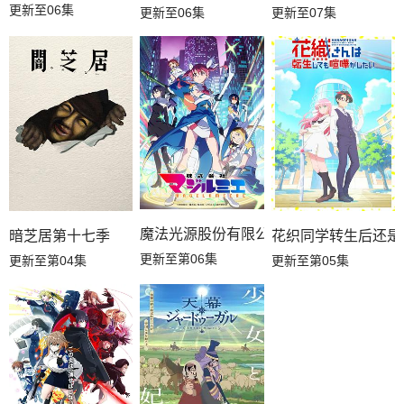
更新至06集
更新至06集
更新至07集
第01集
魔法光源股份有限公司第二季
暗芝居第十七季
花织同学转生后还是
更新至第06集
更新至第04集
更新至第05集