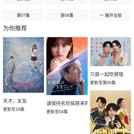
第07集
第06集
第05集
展开全部
为你推荐
第04集
第03集
第02集
第01集
只是一起吃顿饭
更新至第06集
天才，女友
请保持名侦探原来的样子
更新至18集
更新至04集