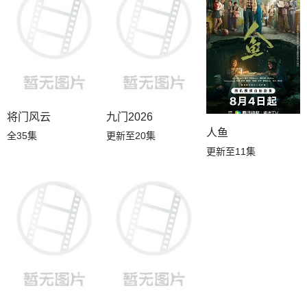
将门风云
九门2026
人鱼
全35集
更新至20集
更新至11集