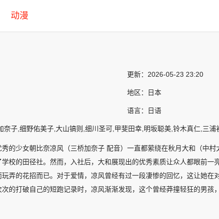
动漫
更新：
2026-05-23 23:20
地区：
日本
语言：
日语
加奈子,细野佑美子,大山镐则,细川圣可,甲斐田幸,明坂聪美,铃木真仁,三浦
优秀的少女朝比奈凉风（三桥加奈子 配音）一直都萦绕在秋月大和（中村
了学校的田径社。然而，入社后，大和展现出的优秀素质让众人都眼前一
而玩弄的花招而已。对于爱情，凉风曾经有过一段凄惨的回忆，这让她在
次次的打破自己的短跑记录时，凉风渐渐发现，这个曾经莽撞轻狂的男孩