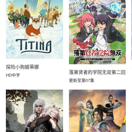
探险小狗媞蒂娜
落第贤者的学院无双第二回转
HD中字
更新至第07集