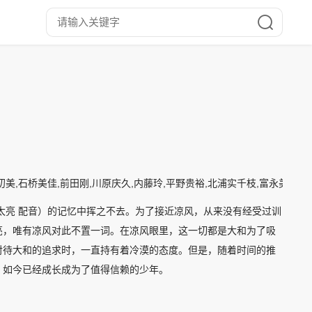
初美,石桥美佳,前田刚,川原庆久,内藤玲,平野贵裕,北浦实千枝,富永美伊奈
太亮 配音）的记忆中挥之不去。为了接近凉风，从来没有经受过训
亮，唯有凉风对此不置一词。在凉风眼里，这一切都是大和为了吸
对待大和的追求时，一直持有着冷漠的态度。但是，随着时间的推
，如今已经成长成为了值得信赖的少年。