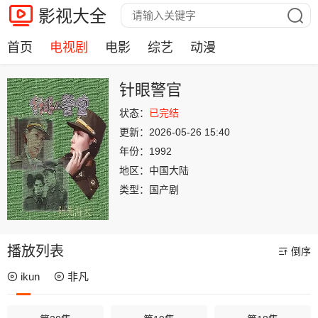
影视大全
首页
电视剧
电影
综艺
动漫
针眼警官
状态：
已完结
更新：
2026-05-26 15:40
年份：
1992
地区：
中国大陆
类型：
国产剧
播放列表
倒序
ikun
非凡