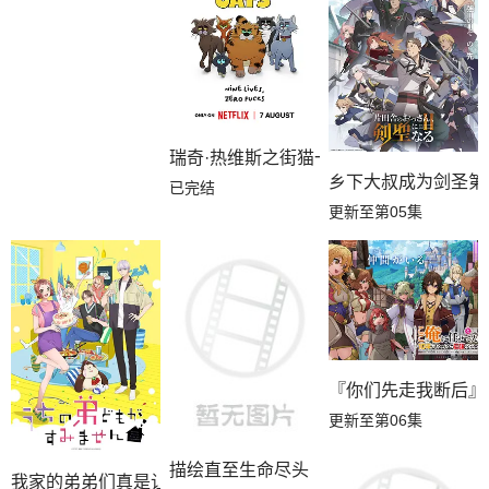
瑞奇·热维斯之街猫一族
乡下大叔成为剑圣第
已完结
更新至第05集
『你们先走我断后』
更新至第06集
描绘直至生命尽头
我家的弟弟们真是让您费心了