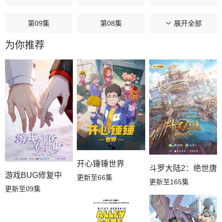
第09集
第08集
第07集
展开全部
为你推荐
第06集
第05集
第04集
第03集
第02集
第01集
开心锤锤世界
斗罗大陆2：绝世唐
游戏BUG修复中
更新至66集
更新至165集
更新至09集