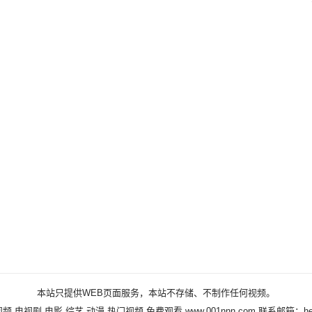
本站只提供WEB页面服务，本站不存储、不制作任何视频。
频,电视剧,电影,综艺,动漫,热门视频,免费观看
www.001nnn.com
联系邮箱：help