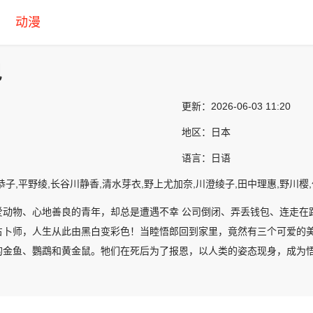
动漫
巴
更新：
2026-06-03 11:20
地区：
日本
语言：
日语
恭子,平野绫,长谷川静香,清水芽衣,野上尤加奈,川澄绫子,田中理惠,野川樱
爱动物、心地善良的青年，却总是遭遇不幸 公司倒闭、弄丢钱包、连走在
占卜师，人生从此由黑白变彩色！当睦悟郎回到家里，竟然有三个可爱的
的金鱼、鸚鵡和黄金鼠。牠们在死后为了报恩，以人类的姿态现身，成为