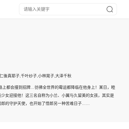
,仁後真耶子,千叶纱子,小林晃子,大泽千秋
路上都会撞到招牌…彷彿全世界的霉运都降临在他身上！某日，睦
美少女迎接他！这三名自称为小兰、小翼与久留美的女孩，其实是
悟郎的守护天使，也开始了悟郎另一种苦难日子……