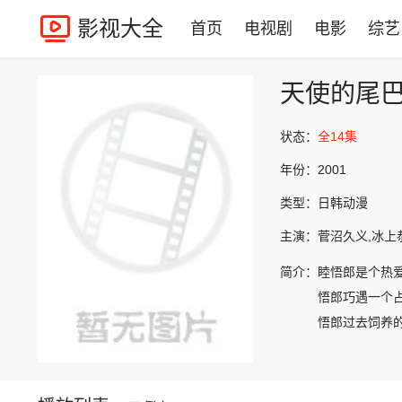
影视大全
首页
电视剧
电影
综艺
天使的尾
状态：
全14集
年份：
2001
类型：
日韩动漫
主演：
菅沼久义,冰上
简介：
睦悟郎是个热
悟郎巧遇一个
悟郎过去饲养