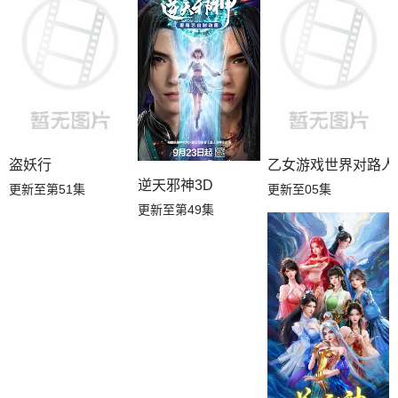
盗妖行
乙女游戏世界对路人
逆天邪神3D
更新至第51集
更新至05集
更新至第49集