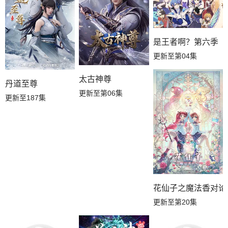
是王者啊？第六季
更新至第04集
太古神尊
丹道至尊
更新至第06集
更新至187集
花仙子之魔法香对论
更新至第20集