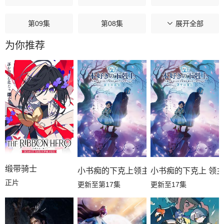
第09集
第08集
第07集
展开全部
为你推荐
第06集
第05集
第04集
第03集
第02集
第01集
缎带骑士
小书痴的下克上领主的养女
小书痴的下克上 领
正片
更新至第17集
更新至17集