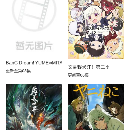
BanG Dream! YUME∞MITA
转生，S等级作弊魔术师冒险记
文豪野犬汪！第二季
更新至第08集
更新至06集