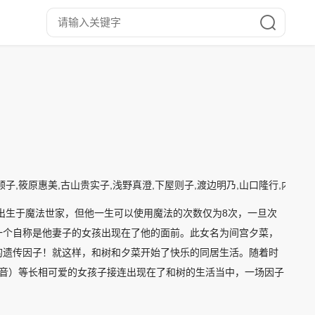
子,筱原惠美,古山贵实子,浅野真澄,下屋则子,渡边明乃,山口隆行,内藤玲,
出生于魔法世家，但他一生可以使用魔法的次数仅为8次，一旦次
一个自称是他妻子的女孩出现在了他的面前。此女名为间宫夕菜，
的遗传因子！就这样，和树和夕菜开始了快乐的同居生活。随着时
配音）等长相可爱的女孩子接连出现在了和树的生活当中，一场因子