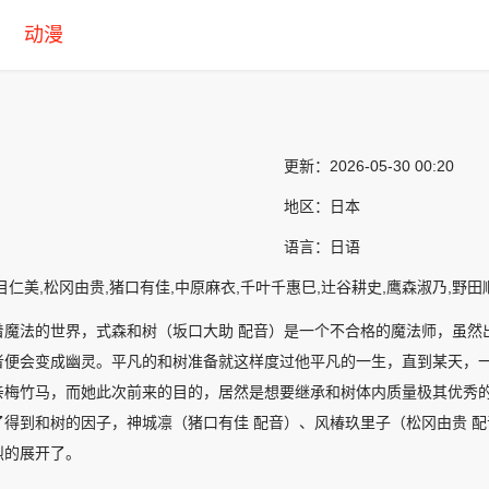
动漫
更新：
2026-05-30 00:20
地区：
日本
语言：
日语
目仁美,松冈由贵,猪口有佳,中原麻衣,千叶千惠巳,辻谷耕史,鹰森淑乃,野田顺
着魔法的世界，式森和树（坂口大助 配音）是一个不合格的魔法师，虽然
者便会变成幽灵。平凡的和树准备就这样度过他平凡的一生，直到某天，
亲梅竹马，而她此次前来的目的，居然是想要继承和树体内质量极其优秀
了得到和树的因子，神城凛（猪口有佳 配音）、风椿玖里子（松冈由贵 
烈的展开了。