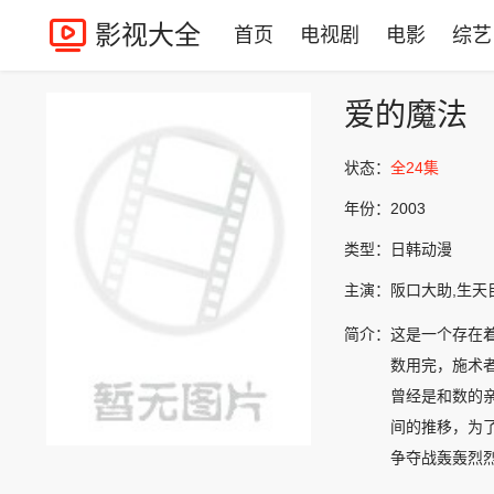
影视大全
首页
电视剧
电影
综艺
爱的魔法
状态：
全24集
年份：
2003
类型：
日韩动漫
主演：
阪口大助,生天
简介：
这是一个存在
数用完，施术
曾经是和数的
间的推移，为
争夺战轰轰烈