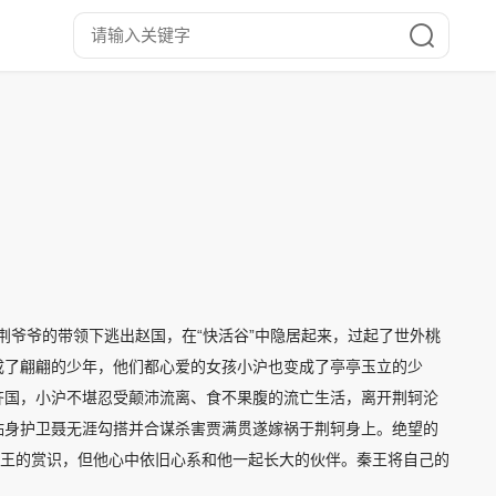
在荆爷爷的带领下逃出赵国，在“快活谷”中隐居起来，过起了世外桃
成了翩翩的少年，他们都心爱的女孩小沪也变成了亭亭玉立的少
齐国，小沪不堪忍受颠沛流离、食不果腹的流亡生活，离开荆轲沦
贴身护卫聂无涯勾搭并合谋杀害贾满贯遂嫁祸于荆轲身上。绝望的
秦王的赏识，但他心中依旧心系和他一起长大的伙伴。秦王将自己的
场宫廷斗争也随即愈演愈烈。荆轲从师于“天下第一剑”——盖聂，