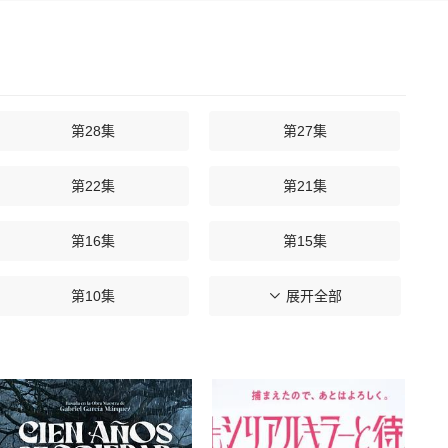
的荆轲也在此时遇见了他一生的重要知己高渐离。荆轲感觉刺客的
兮的死唤醒了荆轲，使他决定不再做刺客，去寻求那种没有杀戮的
。一直深爱着樊于期的蒙嫣以死救出期，樊于期悲痛欲绝，在燕子
暂住百里香客栈，实为刺客身份的老板娘喜鹊对他百般挑逗荆轲却
第28集
第27集
漏军机，使得燕军被秦军大败。燕子丹不甘心亡国决定孤注一掷
第22集
第21集
第16集
第15集
第10集
第09集
展开全部
第04集
第03集