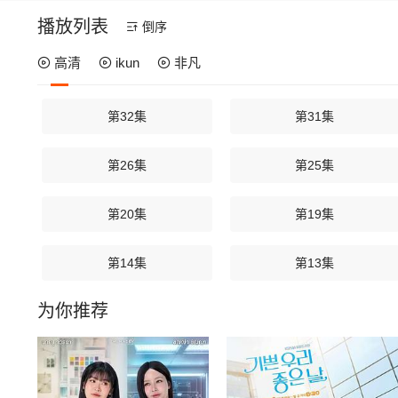
成为一名身手
播放列表
倒序
生涯离自己理
高清
ikun
非凡
世界。燕子丹
丹和田光的恳
第32集
第31集
依旧无动于衷
——刺杀秦王
第26集
第25集
第20集
第19集
第14集
第13集
为你推荐
第08集
第07集
第02集
第01集