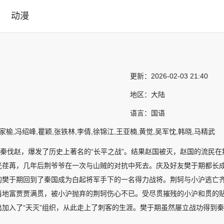
动漫
更新：
2026-02-03 21:40
地区：
大陆
语言：
国语
家榆,冯绍峰,瞿颖,张铁林,李倩,徐锦江,王亚楠,黄觉,吴军忱,韩晓,马精武
，秦伐赵，爆发了历史上著名的“长平之战”。结果赵国被灭，赵国的流民
光荏苒，几年后荆爷爷在一次与山贼的对抗中死去。庆及好友樊于期都长
的樊于期回到了秦国成为白起将军手下的一名得力战将。荆轲与小沪逃亡
当地富贾贾满贯，被小沪抛弃的荆轲伤心不已。受尽贯摧残的小沪和贯的
出加入了“天灭”组织，从此走上了刺客的生涯。樊于期虽然屡立战功得到
期也没能减弱期对小沪的思念。秦王对期的赏识招徕丞相吕不韦的不满，一