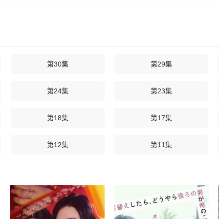
不凡的刺客。在一次执行任务中荆轲杀死深爱自己的女孩采儿，伤心欲绝
想的生活越来越远，当他遇见圣女云兮的时候这种感觉越发强烈，终于云
被燕王喜作为人质送到了秦国，私自放走燕子丹的樊于期被秦王囚禁起来
求下，樊于期决定留下率领燕军与前来伐燕的秦军决一死战。此时的荆轲
第30集
第29集
，他只想立即找到田光脱离刺客组织。由于燕王的委曲求全、燕臣翼的泄
，这个任务非荆轲莫属……
第24集
第23集
第18集
第17集
第12集
第11集
第06集
第05集