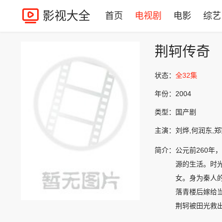
影视大全
首页
电视剧
电影
综艺
荆轲传奇
状态：
全32集
年份：
2004
类型：
国产剧
主演：
刘烨,何润东,郑
简介：
公元前260年
源的生活。时
女。身为秦人
落青楼后嫁给
荆轲被田光救
公主许给樊于