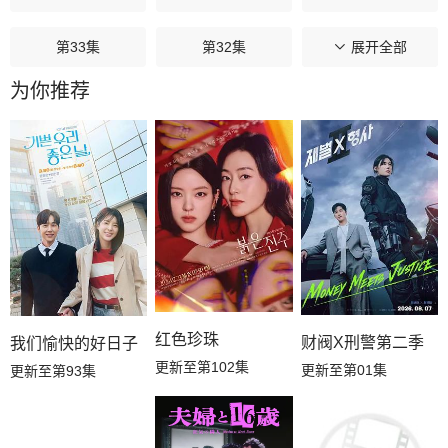
第33集
第32集
第31集
展开全部
为你推荐
第30集
第29集
第28集
第27集
第26集
第25集
第24集
第23集
第22集
第21集
第20集
第19集
第18集
第17集
第16集
红色珍珠
财阀X刑警第二季
我们愉快的好日子
更新至第102集
更新至第01集
更新至第93集
第15集
第14集
第13集
第12集
第11集
第10集