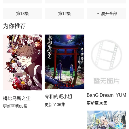
第13集
第12集
第11集
展开全部
为你推荐
第10集
第09集
第08集
第07集
第06集
第05集
第04集
第03集
第02集
第01集
BanG Dream! YUM
令和的斑小姐
梅比乌斯之尘
更新至08集
更新至06集
更新至第05集