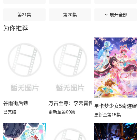
第21集
第20集
第19集
展开全部
为你推荐
第18集
第17集
第16集
第15集
第14集
第13集
第12集
第11集
第10集
第09集
第08集
第07集
第06集
第05集
第04集
谷雨街后巷
万古至尊：李云霄传
星卡梦少女5奇迹绽
已完结
更新至第09集
更新至第15集
第03集
第02集
第01集