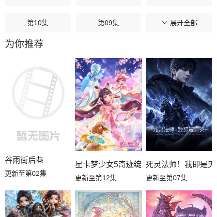
第10集
第09集
第08集
展开全部
为你推荐
第07集
第06集
第05集
第04集
第03集
第02集
第01集
谷雨街后巷
星卡梦少女5奇迹绽放
死灵法师！我即是天
更新至第02集
更新至第12集
更新至第07集