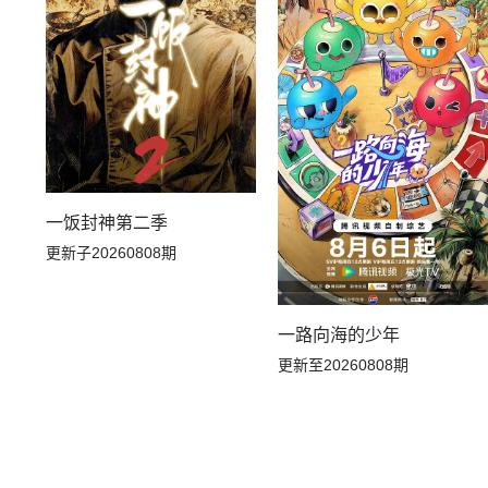
一饭封神第二季
更新子20260808期
一路向海的少年
更新至20260808期