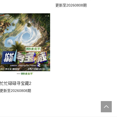
更新至20260808期
忙忙碌碌寻宝藏2
更新至20260808期
真好