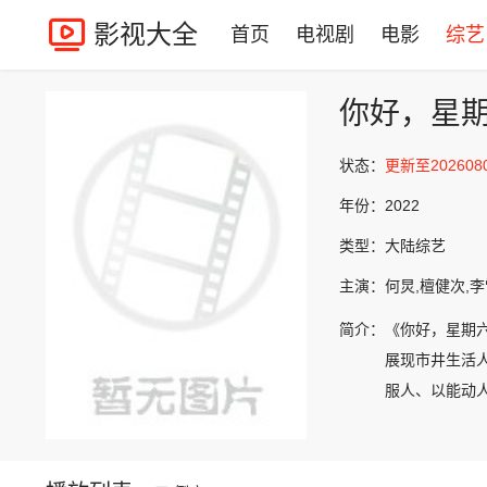
影视大全
首页
电视剧
电影
综艺
你好，星
状态：
更新至202608
年份：
2022
类型：
大陆综艺
主演：
何炅,檀健次,李
简介：
《你好，星期
展现市井生活
服人、以能动