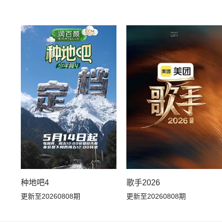
种地吧4
歌手2026
更新至20260808期
更新至20260808期