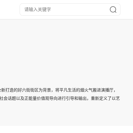
全新打造的好六街街区为背景，将平凡生活的烟火气搬进演播厅，
的社会话题以及正能量价值观导向进行引导和输出，重新定义了以艺