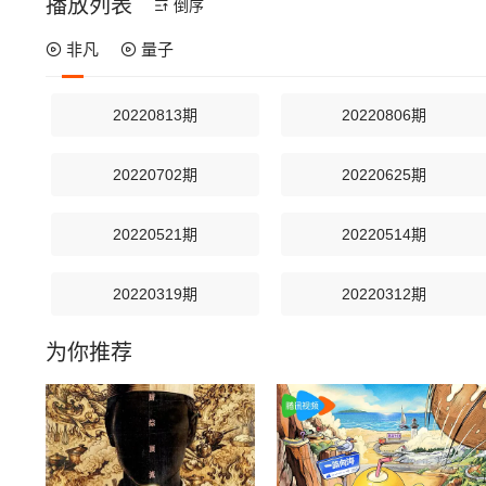
播放列表
倒序
非凡
量子
20220813期
20220806期
20220702期
20220625期
20220521期
20220514期
20220319期
20220312期
为你推荐