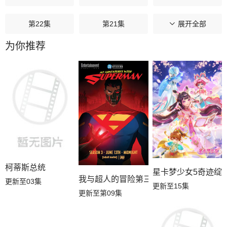
第22集
第21集
第20集
展开全部
为你推荐
第19集
第18集
第17集
第16集
第15集
第14集
第13集
第12集
第11集
第10集
第09集
第08集
第07集
第06集
第05集
柯蒂斯总统
星卡梦少女5奇迹绽
我与超人的冒险第三季
更新至03集
更新至15集
第04集
第03集
第02集
更新至第09集
第01集