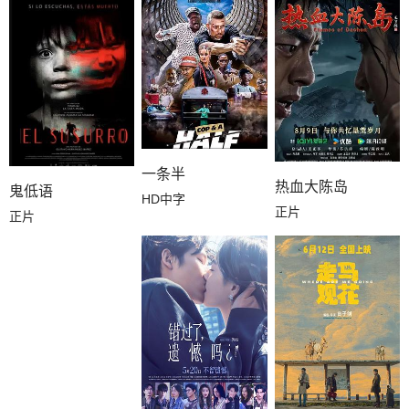
一条半
热血大陈岛
鬼低语
HD中字
正片
正片