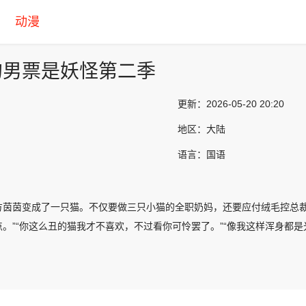
动漫
的男票是妖怪第二季
更新：
2026-05-20 20:20
地区：
大陆
语言：
国语
方茵茵变成了一只猫。不仅要做三只小猫的全职奶妈，还要应付绒毛控总裁
。”“你这么丑的猫我才不喜欢，不过看你可怜罢了。”“像我这样浑身都是