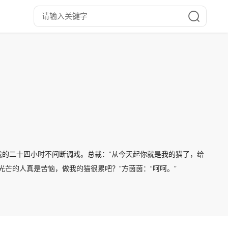
的二十四小时不间断调戏。总裁：“从今天起你就是我的猫了，给
光芒的人真是苦恼，做我的猫很累吧？”方茵茵：“呵呵。”