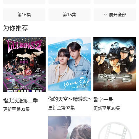
第16集
第15集
第14集
展开全部
为你推荐
第13集
第12集
第11集
第10集
第09集
第08集
第07集
第06集
第05集
第04集
第03集
第02集
你的天空～晴转恋～
警字一号
第01集
指尖浪漫第二季
更新至第02集
更新至第30集
更新至第01集