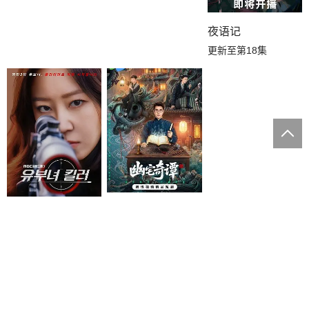
夜语记
更新至第18集
幽宅奇谭
杀手妈咪
已完结
更新至第04集
本站只提供WEB页面服务，本站不存储、不制作任何视频。
影视大全,在线观看,高清视频,电视剧,电影,综艺,动漫,热门视频,免费观看
w