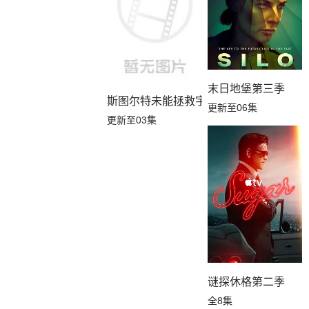
末日地堡第三季
斯图尔特未能拯救宇宙
更新至06集
更新至03集
谜探休格第二季
全8集