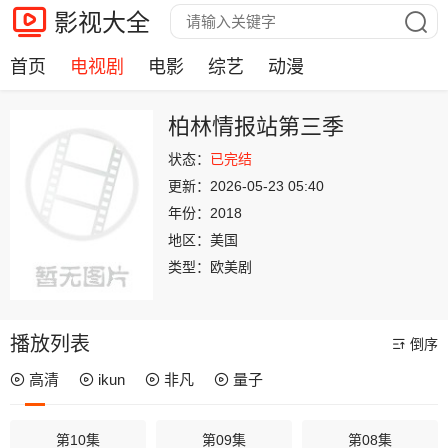
影视大全
首页
电视剧
电影
综艺
动漫
柏林情报站第三季
状态：
已完结
更新：
2026-05-23 05:40
年份：
2018
地区：
美国
类型：
欧美剧
播放列表
倒序
高清
ikun
非凡
量子
第10集
第09集
第08集