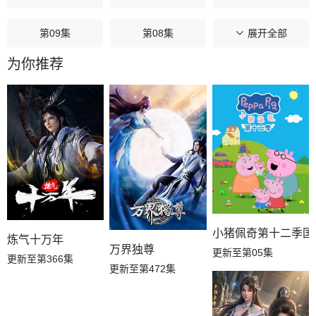
第09集
第08集
第07集
展开全部
为你推荐
第06集
第05集
第04集
第03集
第02集
第01集
小猪佩奇第十二季国
炼气十万年
万界独尊
更新至第05集
更新至第366集
更新至第472集