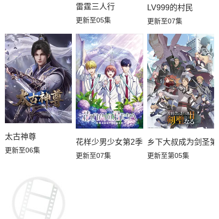
雷霆三人行
LV999的村民
更新至05集
第197集
第196集
第195集
更新至07集
第194集
第193集
第192集
第191集
第190集
第189集
第188集
第187集
第186集
第185集
第184集
第183集
太古神尊
花样少男少女第2季
乡下大叔成为剑圣第
更新至06集
第182集
第181集
第180集
更新至07集
更新至第05集
第179集
第178集
第177集
第176集
第175集
第174集