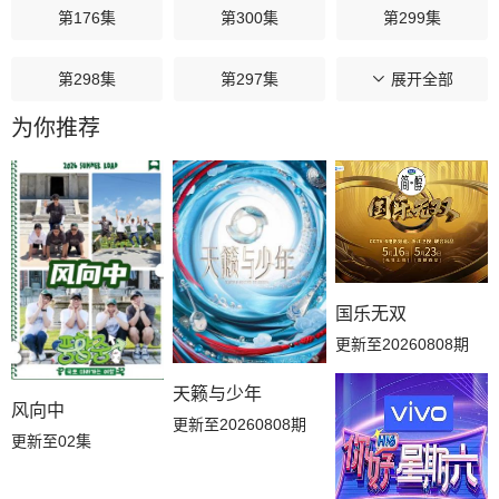
第176集
第300集
第299集
第298集
第297集
第296集
展开全部
为你推荐
第295集
第294集
第293集
第292集
第291集
第290集
第289集
第288集
第287集
国乐无双
第286集
第285集
第284集
更新至20260808期
第283集
第282集
第281集
天籁与少年
风向中
更新至20260808期
更新至02集
第280集
第279集
第278集