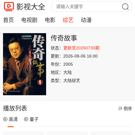
影视大全
首页
电视剧
电影
综艺
动漫
传奇故事
状态：
更新至20260730期
更新：
2026-08-06 16:00
年份：
2005
地区：
大陆
类型：
大陆综艺
播放列表
倒序
高清
量子