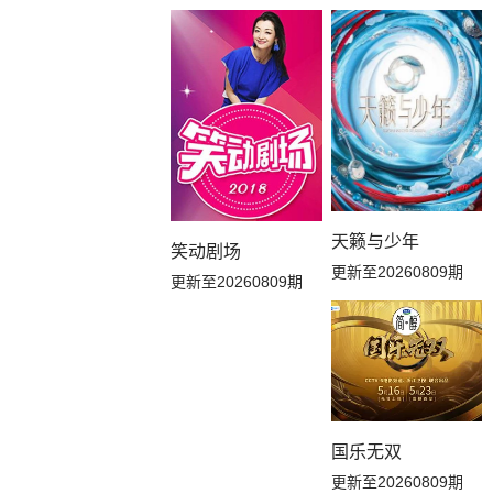
20260511期
20260508期
20260507期
20260506期
20260505期
20260504期
20260430期
20260429期
20260427期
20260424期
20260423期
20260422期
天籁与少年
笑动剧场
更新至20260809期
更新至20260809期
20260421期
20260420期
20260416期
20260415期
20260414期
20260409期
20260408期
20260407期
20260406期
国乐无双
20260403期
20260402期
20260401期
更新至20260809期