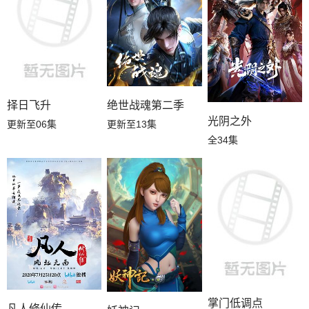
第173集
第172集
第171集
第170集
第169集
第168集
择日飞升
绝世战魂第二季
第167集
第166集
第165集
光阴之外
更新至06集
更新至13集
全34集
第164集
第163集
第162集
第161集
第160集
第159集
第158集
第157集
第156集
第155集
第154集
第153集
第152集
第151集
第150集
掌门低调点
凡人修仙传