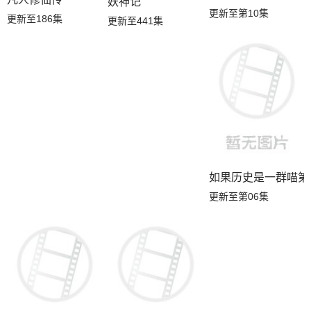
妖神记
更新至第10集
更新至186集
更新至441集
第149集
第148集
第147集
第146集
第145集
第144集
第143集
第142集
第141集
第140集
第139集
第138集
如果历史是一群喵第
第137集
第136集
第135集
更新至第06集
第134集
第133集
第132集
第131集
第130集
第129集
第128集
第127集
第126集