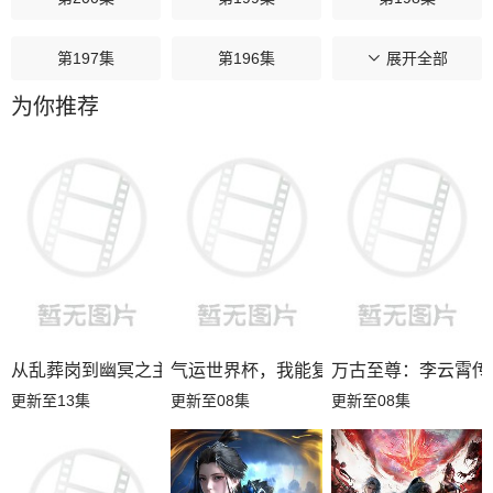
第197集
第196集
第195集
展开全部
为你推荐
第194集
第193集
第192集
第191集
第190集
第189集
第188集
第187集
第186集
第185集
第184集
第183集
第182集
第181集
第180集
从乱葬岗到幽冥之主
气运世界杯，我能复制所有球星技能
万古至尊：李云霄传
更新至13集
更新至08集
更新至08集
第179集
第178集
第177集
第176集
第175集
第174集