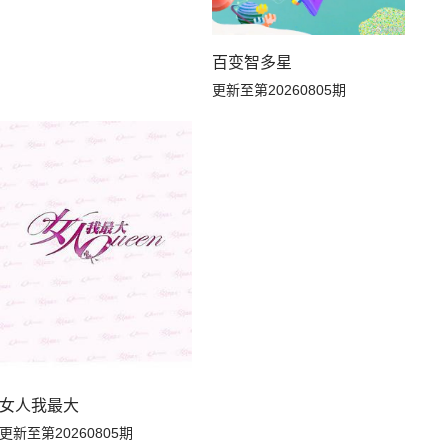
第886集
第885集
百变智多星
第880集
第879集
更新至第20260805期
第874集
第873集
第868集
第867集
第862集
第861集
第854集
第853集
第848集
第847集
女人我最大
第842集
第841集
更新至第20260805期