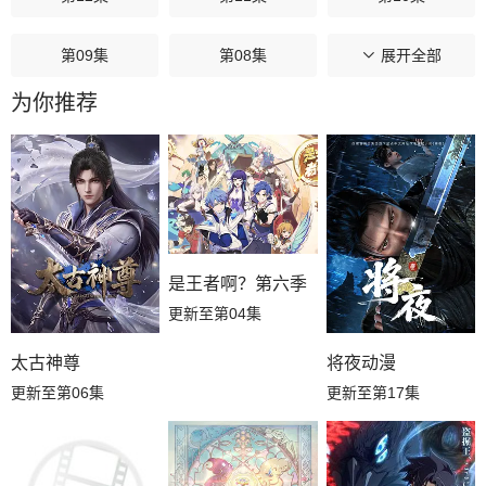
第09集
第08集
第07集
展开全部
为你推荐
第06集
第05集
第04集
第03集
第02集
第01集
是王者啊？第六季
更新至第04集
太古神尊
将夜动漫
更新至第06集
更新至第17集