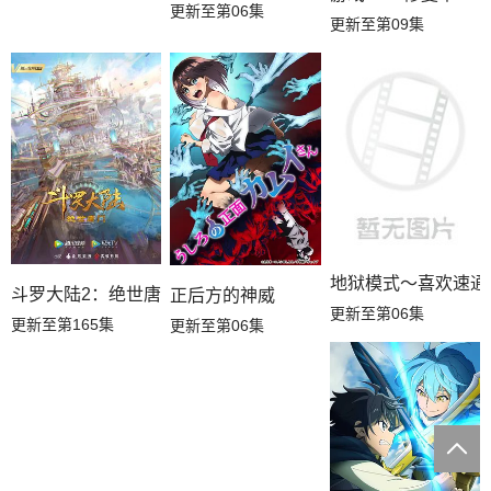
更新至第06集
更新至第09集
第134集
第133集
第132集
第131集
第130集
第129集
第128集
第127集
第126集
第125集
第124集
第123集
地狱模式～喜欢速通
第122集
第121集
第120集
斗罗大陆2：绝世唐门
正后方的神威
更新至第06集
更新至第165集
更新至第06集
第119集
第118集
第117集
第116集
第115集
第114集
第113集
第112集
第111集